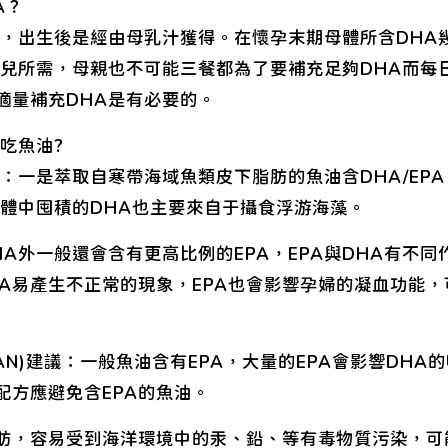
A？
A，出生後是經由母乳汁獲得。在懷孕末期母體所含DHA
嬰兒所需，母親也不可能三餐都為了要補充足夠DHA而每
適量補充DHA是有必要的。
吃魚油?
：一是萃取自寒帶海域魚類皮下脂肪的魚油含DHA/EP
身體中囤積的DHA也主要來自于攝食浮游海藻。
A外一般還會含有更高比例的EPA，EPA與DHA有不同
PA易產生不正常的現象，EPA也會影響孕婦的凝血功能
HAN)建議：一般魚油含有EPA，大量的EPA會影響DH
配方應避免含EPA的魚油。
肪，容易受到海洋環境中的汞、鉛、等有毒物質污染，可