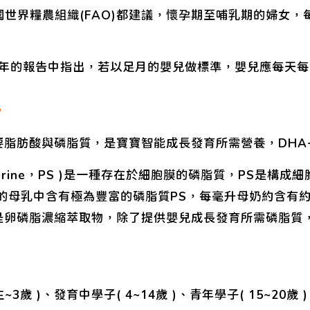
界糧農組織(FAO)都建議，懷孕期至哺乳期的婦女，每日
4年的報告中指出，若以足月的嬰兒做標準，嬰兒應每天每
?
要脂肪酸與磷脂質，是寶寶智能成長發育所需營養，DHA
dylserine，PS )是一種存在於細胞膜的磷脂質，PS是
的母乳中含有極為豐富的磷脂質PS，每毫升母奶約含有約
S是卵磷脂濃縮萃取物，除了提供嬰兒成長發育所需磷脂質
3歲 )、發育中學子( 4~14歲 )、青年學子( 15~20歲