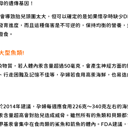
母的遺傳基因！
A會導致胎兒頭圍太大，但可以確定的是如果懷孕時缺少D
發育進度，而且這種傷害是不可逆的，保持均衡的營養，
廢食。
大型魚類!
污染物質，若人體內汞含量超過50毫克，會產生神經方面
、行走困難及記憶不佳等，孕婦若食用高汞海鮮，也易造
於2014年建議，孕婦每週應食用226克～340克左右的
汞含量超高會對胎兒造成威脅。雖然所有的魚類和貝類都
甲基汞會集中在食肉類的鯊魚和箭魚的體內。FDA建議