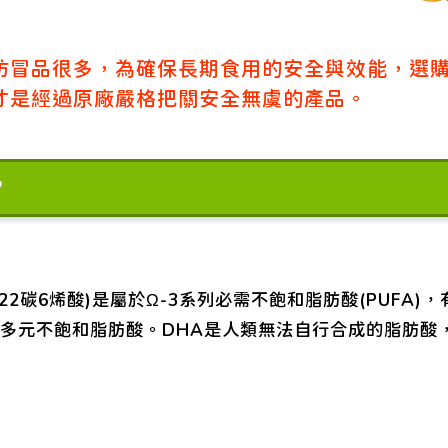
仿冒品很多，為確保長期食用的安全與效能，選
才是經過原廠嚴格把關安全無虞的產品。
?
c acid,22碳6烯酸)是屬於Ω-3系列必需不飽和脂肪酸(PU
鏈多元不飽和脂肪酸。DHA是人類無法自行合成的脂肪酸