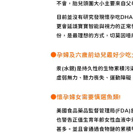
不會，胎兒頭圍大小主要來自父
目前並沒有研究發現懷孕吃DH
更會延誤寶寶智能與視力的正常
份，是最理想的方式，切莫因噎
●孕婦及六歲前幼兒最好少吃
汞(水銀)是持久性的生物累積
虛弱無力、聽力喪失、運動障礙
●懷孕婦女需要慎選魚類!
美國食品藥品監督管理局(FDA)
也警告正值生育年齡女性血液中
甚多。並且會通過食物鏈的累積