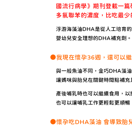
國流行病學》期刊登載一篇
多氯聯苯的濃度，比吃最少
浮游海藻油DHA是從人工培育
嬰幼兒安全理想的DHA補充劑。
●我現在懷孕36週，還可以繼
與一般魚油不同，金巧DHA藻
讓媽咪與胎兒在關鍵時間點補充
產後哺乳時也可以繼續食用，以
也可以讓哺乳工作更輕鬆更順暢
●懷孕吃DHA藻油 會導致胎