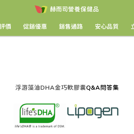
赫而司
營養保健品
評價
促銷優惠
銷售通路
安心品質
浮游藻油DHA金巧軟膠囊
Q&A問答集