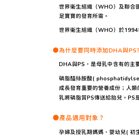
世界衛生組織（WHO）及聯合國世
足寶寶的發育所需。
世界衛生組織（WHO）於199
●為什麼要同時添加DHA與PS
DHA與PS，是母乳中含有的主
磷脂醯絲胺酸( phosphati
成長發育重要的營養成份；人類
乳將磷脂質PS傳送給胎兒。P
●產品適用對象？
孕婦及授乳期媽媽、嬰幼兒( 初生~