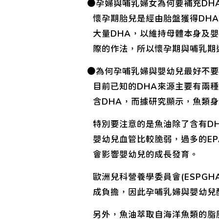
●孕婦與哺乳婦女為何要補充DH
懷孕期胎兒是經由胎盤獲得DH
大量DHA，以維持母體本身及
際的作法，所以懷孕期與哺乳期
●為何孕哺乳婦與嬰幼兒最好不要
目前已知的DHA來源主要有兩種
含DHA，而據研究顯示，魚類
特別要注意的是魚油除了含有DH
嬰幼兒血管比較脆弱，過多的E
會影響嬰幼兒的成長發育。
歐洲兒科營養學委員會(ESPG
成負擔，因此孕哺乳婦與嬰幼兒
另外，魚油萃取自海洋魚類的脂