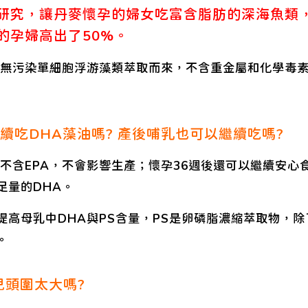
研究，讓丹麥懷孕的婦女吃富含脂肪的深海魚類
的孕婦高出了50%。
的無污染單細胞浮游藻類萃取而來，不含重金屬和化學毒素
續吃DHA藻油嗎? 產後哺乳也可以繼續吃嗎?
油不含EPA，不會影響生產；懷孕36週後還可以繼續安
足量的DHA。
提高母乳中DHA與PS含量，PS是卵磷脂濃縮萃取物，
。
兒頭圍太大嗎?