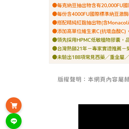
●每克納豆抽出物含有20,000FU
●每份含4000FU國際標準納豆激
●搭配精純紅麴抽出物(含Monacolin
●添加高單位維生素C(抗壞血酸C)
●領先採用HPMC低敏植物膠囊，
●台灣熱銷21年－專家實證推薦－
●未驗出188項常見西藥／重金屬
版權聲明：本網頁內容屬