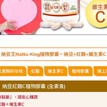
納豆王Natto-King植物膠囊－
納豆+紅麴+維生素C
豆激酶的功效
紅麴
維生素C
植物膠囊
線上
g」納豆紅麴C植物膠囊 (全素食)
林製藥」，請安心購買
紅麴＋維生素C