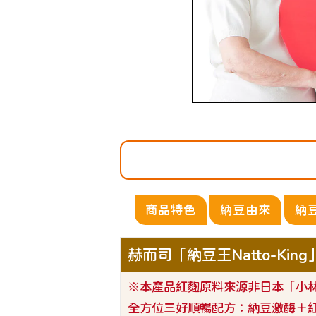
商品特色
納豆由來
納
赫而司「納豆王Natto-Kin
※本產品紅麴原料來源非日本「小
全方位三好順暢配方：納豆激酶＋