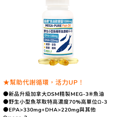
★幫助代謝循環，活力UP！
●新品升級加拿大DSM精製MEG-3®魚油
●野生小型魚萃取特高濃度70%高單位Ω-3
●EPA>330mg+DHA>220mg與其他