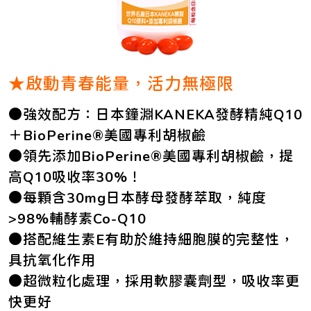
★啟動青春能量，活力無極限
●強效配方：日本鐘淵KANEKA發酵精純Q10
＋BioPerine®美國專利胡椒鹼
●領先添加BioPerine®美國專利胡椒鹼，提
高Q10吸收率30%！
●每顆含30mg日本酵母發酵萃取，純度
>98%輔酵素Co-Q10
●搭配維生素E有助於維持細胞膜的完整性，
具抗氧化作用
●超微粒化處理，採用軟膠囊劑型，吸收率更
快更好