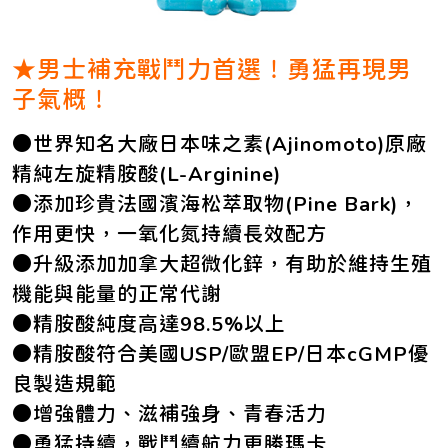
★男士補充戰鬥力首選！勇猛再現男
子氣概！
●世界知名大廠日本味之素(Ajinomoto)原廠
精純左旋精胺酸(L-Arginine)
●添加珍貴法國濱海松萃取物(Pine Bark)，
作用更快，一氧化氮持續長效配方
●升級添加加拿大超微化鋅，有助於維持生殖
機能與能量的正常代謝
●精胺酸純度高達98.5%以上
●精胺酸符合美國USP/歐盟EP/日本cGMP優
良製造規範
●增強體力、滋補強身、青春活力
●勇猛持續，戰鬥續航力更勝瑪卡