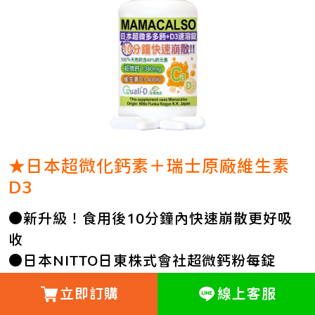
★日本超微化鈣素＋瑞士原廠維生素
D3
●新升級！食用後10分鐘內快速崩散更好吸
收
●日本NITTO日東株式會社超微鈣粉每錠
1340mg，含高單位鈣質高達40%
立即訂購
線上客服
●每錠添加瑞士原廠精純Quali®-D羊毛脂來