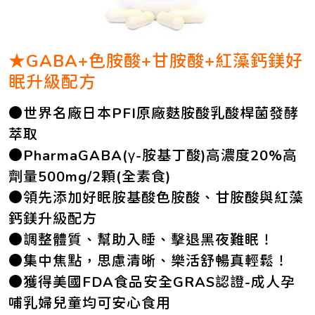
★GABA+色胺酸+甘胺酸+紅藻鈣鎂好
眠升級配方
●世界名廠日本PFI原廠麩胺酸乳酸桿菌發酵
萃取
●PharmaGABA(γ-胺基丁酸)高濃度20%高
劑量500mg/2顆(全素食)
●領先添加好眠胺基酸色胺酸、甘胺酸與紅藻
鈣鎂升級配方
●調整體質、幫助入睡、擊退黑夜難眠！
●集中焦點，思慮清晰、樂活舒暢真輕鬆！
●獲得美國FDA食品安全GRAS認證-成人孕
哺乳婦兒童均可安心食用