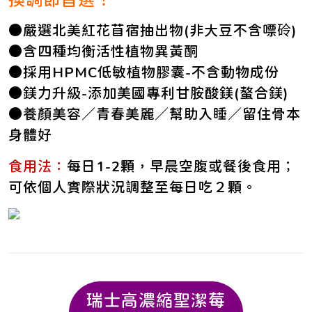
●嚴選北美紅花苜宿抽出物(非大豆不含嘌砱)
●含四種均衡活性植物異黃酮
●採用HPMC低敏植物膠囊-不含動物成份
●鎂力升級-添加美國專利甘胺酸鎂(螯合鎂)
●養顏美容／青春美麗／幫助入睡／留住骨本
身體好
食用法：
每日1-2顆，早晨空腹或餐後食用；
可依個人實際狀況調整至每日吃２顆。
瑞士高濃縮聖潔莓