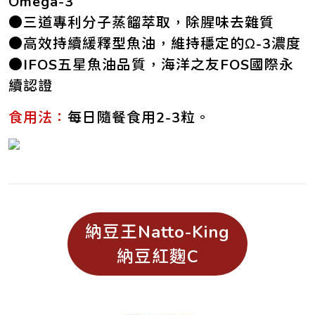
Omega-3
●三道專利分子蒸餾萃取，除腥味去雜質
●高效持續緩釋型魚油，維持穩定的Ω-3濃度
●IFOS五星魚油品質，海洋之友FOS國際永
續認證
食用法：
每日隨餐食用2-3粒。
納豆王Natto-King
納豆紅麴C