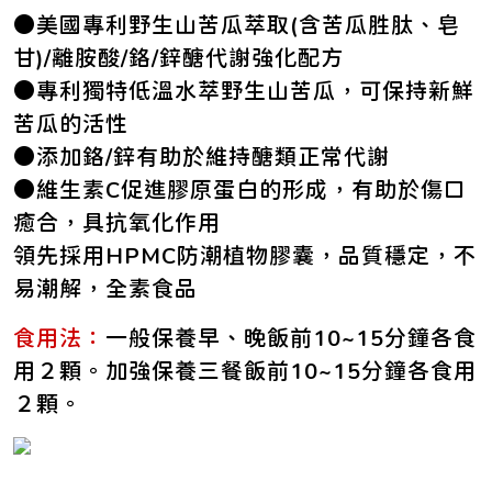
●美國專利野生山苦瓜萃取(含苦瓜胜肽、皂
甘)/離胺酸/鉻/鋅醣代謝強化配方
●專利獨特低溫水萃野生山苦瓜，可保持新鮮
苦瓜的活性
●添加鉻/鋅有助於維持醣類正常代謝
●維生素C促進膠原蛋白的形成，有助於傷口
癒合，具抗氧化作用
領先採用HPMC防潮植物膠囊，品質穩定，不
易潮解，全素食品
食用法：
一般保養早、晚飯前10~15分鐘各食
用２顆。加強保養三餐飯前10~15分鐘各食用
２顆。