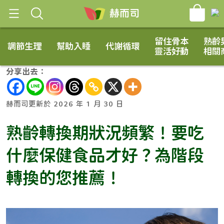
[raw]
[/raw]
赫而司
留住骨本
熟齡
調節生理
幫助入睡
代謝循環
靈活好動
相關
2 2 月, 2024
分享出去：
赫而司更新於 2026 年 1 月 30 日
熟齡轉換期狀況頻繁！要吃
什麼保健食品才好？為階段
轉換的您推薦！