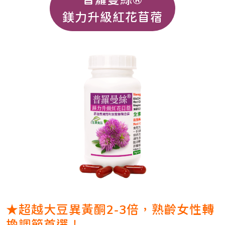
鎂力升級紅花苜蓿
★超越大豆異黃酮2-3倍，熟齡女性轉
換調節首選！