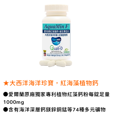
★大西洋海洋珍寶，紅海藻植物鈣
●愛爾蘭原廠獨家專利植物紅藻鈣粉每錠足量
1000mg
●含有海洋深層鈣鎂鋅銅錳等74種多元礦物