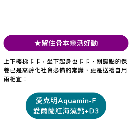
★留住骨本靈活好動
上下樓梯卡卡，坐下起身也卡卡，關鍵點的保
養已是高齡化社會必備的常識，更是送禮自用
兩相宜！
愛克明Aquamin-F
愛爾蘭紅海藻鈣+D3