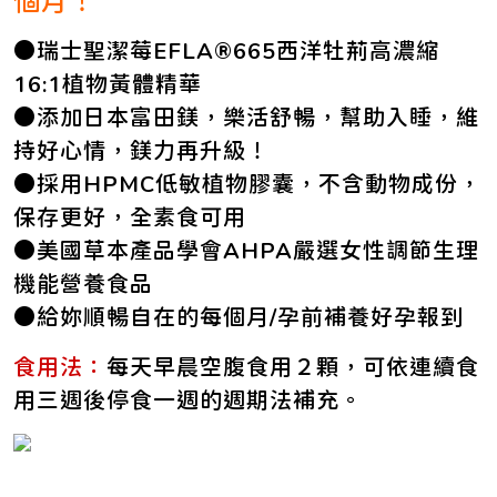
個月！
●瑞士聖潔莓EFLA®665西洋牡荊高濃縮
16:1植物黃體精華
●添加日本富田鎂，樂活舒暢，幫助入睡，維
持好心情，鎂力再升級！
●採用HPMC低敏植物膠囊，不含動物成份，
保存更好，全素食可用
●美國草本產品學會AHPA嚴選女性調節生理
機能營養食品
●給妳順暢自在的每個月/孕前補養好孕報到
食用法：
每天早晨空腹食用２顆，可依連續食
用三週後停食一週的週期法補充。