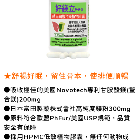
★舒暢好眠，留住骨本，使排便順暢
●吸收極佳的美國Novotech專利甘胺酸鎂(螯
合鎂)200mg
●日本富田製藥株式會社高純度鎂粉300mg
●原料符合歐盟PhEur/美國USP規範，品質
安全有保障
●採用HPMC低敏植物膠囊，無任何動物成