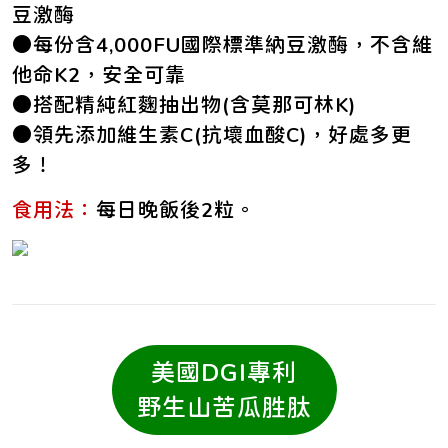
豆激酶
●每份含4,000FU國際標準納豆激酶，不含維
他命K2，安全可靠
●搭配精純紅麴抽出物(含莫那可林K)
●領先添加維生素C(抗壞血酸C)，好處多更
多！
食用法：
每日晚飯後2粒。
美國DGI專利
野生山苦瓜胜肽