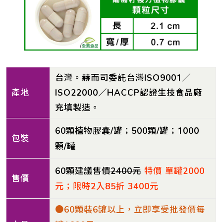
台灣。赫而司委託台灣ISO9001／
產地
ISO22000／HACCP認證生技食品廠
充填製造。
60顆植物膠囊/罐；500顆/罐；1000
包裝
顆/罐
60顆建議售價
2400元
特價 單罐2000
售價
元；限時2入85折 3400元
●60顆裝6罐以上，立即享受批發價每