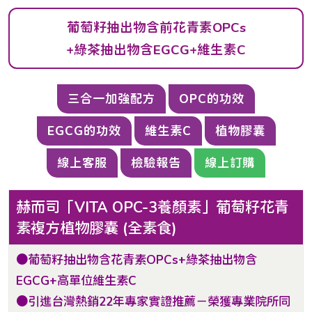
葡萄籽抽出物含前花青素OPCs
+綠茶抽出物含EGCG+維生素C
三合一加強配方
OPC的功效
EGCG的功效
維生素C
植物膠囊
線上客服
檢驗報告
線上訂購
赫而司「VITA OPC-3養顏素」葡萄籽花青
素複方植物膠囊 (全素食)
●葡萄籽抽出物含花青素OPCs+綠茶抽出物含
EGCG+高單位維生素C
●引進台灣熱銷22年專家實證推薦－榮獲專業院所同