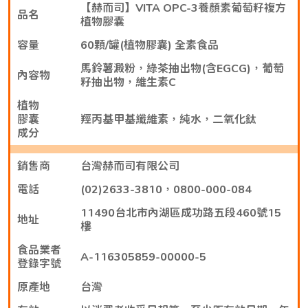
【赫而司】VITA OPC-3養顏素葡萄籽複方
品名
植物膠囊
容量
60顆/罐(植物膠囊) 全素食品
馬鈴薯澱粉，綠茶抽出物(含EGCG)，葡萄
內容物
籽抽出物，維生素C
植物
膠囊
羥丙基甲基纖維素，純水，二氧化鈦
成分
銷售商
台灣赫而司有限公司
電話
(02)2633-3810，0800-000-084
11490台北市內湖區成功路五段460號15
地址
樓
食品業者
A-116305859-00000-5
登錄字號
原產地
台灣