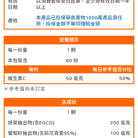
有效
以消費者收受日起算，至少距有效日期一年
日期
以上
本產品已投保華南產物1000萬產品責任
產險
險，投保金額不等同理賠金額
營養標示
每一份量
１顆
本包裝含
60 份
每份
每日參考值百分比
維生素C
50 毫克
50%
＊參考值尚未訂定
主成份
每一份量
１顆
綠茶抽出物(含EGCG)
200 毫克
葡萄籽抽出物(含前花青素95%)
100 毫克