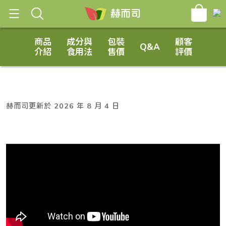
[raw]
[/raw]
赫而司
商品
成分與
包裝
顧客
Q&A
介紹
食用法
售價
評價
赫而司更新於 2026 年 8 月 4 日