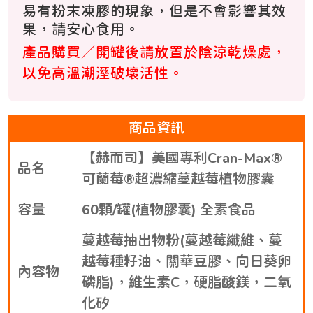
易有粉末凍膠的現象，但是不會影響其效
果，請安心食用。
產品購買／開罐後請放置於陰涼乾燥處，
以免高溫潮溼破壞活性。
商品資訊
【赫而司】美國專利Cran-Max®
品名
可蘭莓®超濃縮蔓越莓植物膠囊
容量
60顆/罐(植物膠囊) 全素食品
蔓越莓抽出物粉(蔓越莓纖維、蔓
越莓種籽油、關華豆膠、向日葵卵
內容物
磷脂)，維生素C，硬脂酸鎂，二氧
化矽