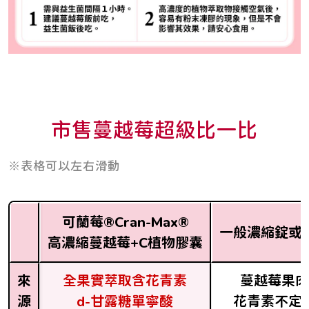
市售蔓越莓超級比一比
※表格可以左右滑動
可蘭莓®Cran-Max®
一般濃縮錠或
高濃縮蔓越莓+C植物膠囊
來
全果實萃取含花青素
蔓越莓果肉
源
d-甘露糖單寧酸
花青素不定