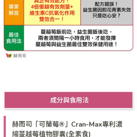
成分與食用法
赫而司「可蘭莓®」Cran-Max專利濃
縮蔓越莓植物膠囊(全素食)