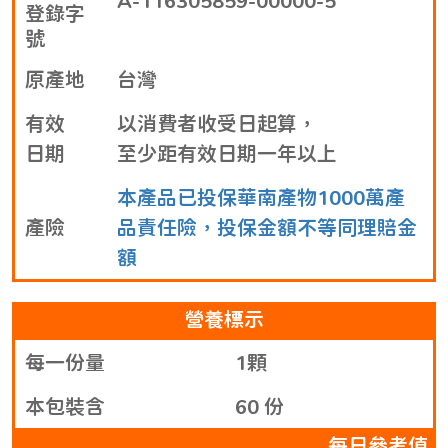
A-116305859-00000-5
登錄字
號
原產地
台灣
有效
以消費者收受日起算，
日期
至少距有效日期一年以上
本產品已投保華南產物1000萬產
產險
品責任險，投保金額不等同理賠金
額
營養標示
每一份量
1顆
本包裝含
60 份
每日參考值