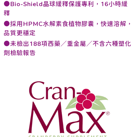
●Bio-Shield晶球緩釋保護專利，16小時緩
釋
●採用HPMC水解素食植物膠囊，快速溶解，
品質更穩定
●未檢出188項西藥／重金屬／不含六種塑化
劑檢驗報告