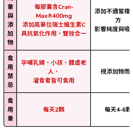
量
每膠囊含Cran-
添加不適當複
與
Max®400mg
方
添
添加高單位瑞士維生素C
影響純度與吸
加
具抗氧化作用，雙效合一
物
食
孕哺乳婦、小孩、體虛老
用
人、
視添加物而
禁
灌食者皆可食用
忌
食
用
每天2顆
每天4-6顆
量