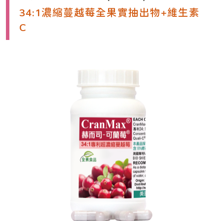
34:1濃縮蔓越莓全果實抽出物+維生素
C