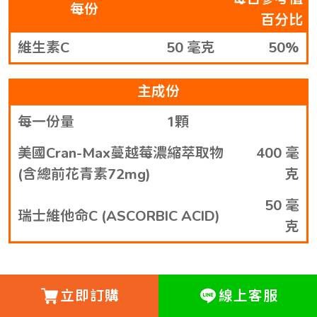
每份
百分比
維生素C
50 毫克
50%
主成份
每一份量
1顆
美國Cran-Max蔓越莓濃縮萃取物
400 毫
(含總前花青素72mg)
克
50 毫
瑞士維他命C (ASCORBIC ACID)
克
立即訂購
線上客服