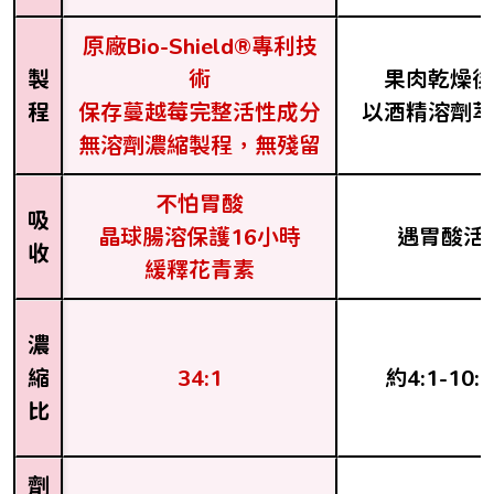
原廠Bio-Shield®專利技
製
術
果肉乾燥後
程
保存蔓越莓完整活性成分
以酒精溶劑萃
無溶劑濃縮製程，無殘留
不怕胃酸
吸
晶球腸溶保護16小時
遇胃酸活
收
緩釋花青素
濃
縮
34:1
約4:1-10:1
比
劑