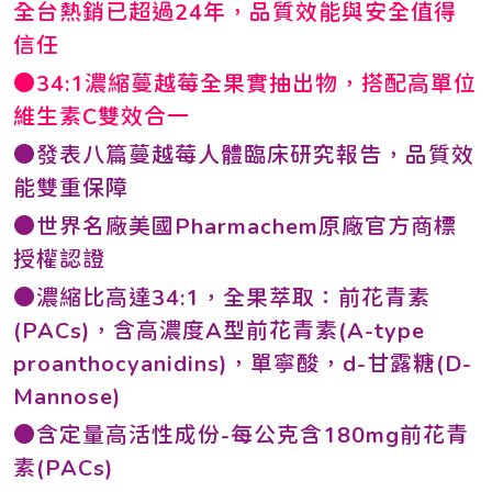
全台熱銷已超過24年，品質效能與安全值得
信任
●34:1濃縮蔓越莓全果實抽出物，搭配高單位
維生素C雙效合一
●發表八篇蔓越莓人體臨床研究報告，品質效
能雙重保障
●世界名廠美國Pharmachem原廠官方商標
授權認證
●濃縮比高達34:1，全果萃取：前花青素
(PACs)，含高濃度A型前花青素(A-type
proanthocyanidins)，單寧酸，d-甘露糖(D-
Mannose)
●含定量高活性成份-每公克含180mg前花青
素(PACs)